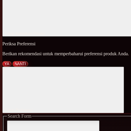
Tutup Kebijakan Privasi
Periksa Preferensi
Berikan rekomendasi untuk memperbaharui preferensi produk Anda.
YA
NANTI
Tutup Preferensi
Search Form