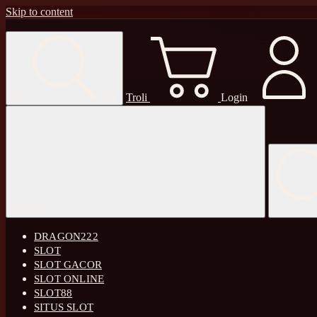
福
福
福
Skip to content
印
印
印
Troli
Login
Cari
Cari
Kembali
DRAGON222
SLOT
SLOT GACOR
SLOT ONLINE
SLOT88
SITUS SLOT